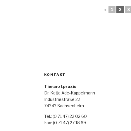
◄
1
2
3
KONTAKT
Tierarztpraxis
Dr. Katja Ade-Kappelmann
Industriestraße 22
74343 Sachsenheim
Tel.: (0 71 47) 22 02 60
Fax: (0 71 47) 27 18 69