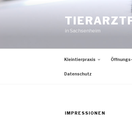
Zum
Inhalt
TIERARZT
springen
in Sachsenheim
Kleintierpraxis
Öffnungs-
Datenschutz
IMPRESSIONEN